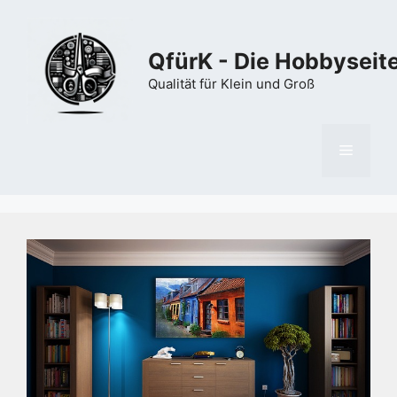
Zum
Inhalt
springen
QfürK - Die Hobbyseit
Qualität für Klein und Groß
Menü