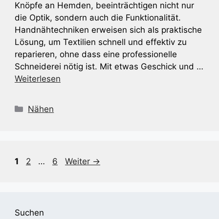
Knöpfe an Hemden, beeinträchtigen nicht nur
die Optik, sondern auch die Funktionalität.
Handnähtechniken erweisen sich als praktische
Lösung, um Textilien schnell und effektiv zu
reparieren, ohne dass eine professionelle
Schneiderei nötig ist. Mit etwas Geschick und …
Weiterlesen
Kategorien
Nähen
Seite
Seite
Seite
1
2
…
6
Weiter
→
Suchen