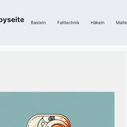
byseite
Basteln
Falttechnik
Häkeln
Malte