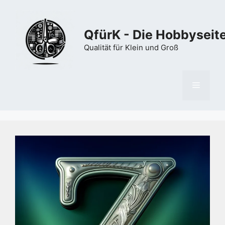
Zum
Inhalt
springen
QfürK - Die Hobbyseit
Qualität für Klein und Groß
Menü